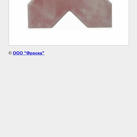
©
ООО "Фреска"