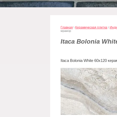
Главная
Керамическая плитка
Инди
\
\
мрамор
Itaca Bolonia Wh
Itaca Bolonia White 60х120 кер