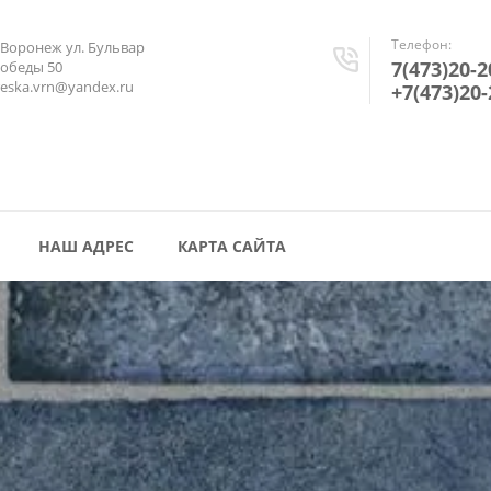
Телефон:
.Воронеж ул. Бульвар
7(473)20-2
обеды 50
reska.vrn@yandex.ru
+7(473)20-
НАШ АДРЕС
КАРТА САЙТА