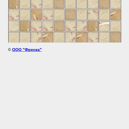
©
ООО "Фреска"