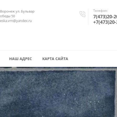
Телефон:
.Воронеж ул. Бульвар
7(473)20-2
обеды 50
reska.vrn@yandex.ru
+7(473)20-
НАШ АДРЕС
КАРТА САЙТА