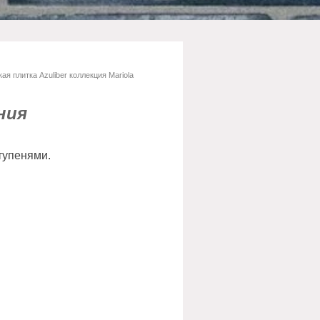
ая плитка Azuliber коллекция Mariola
ния
тупенями.